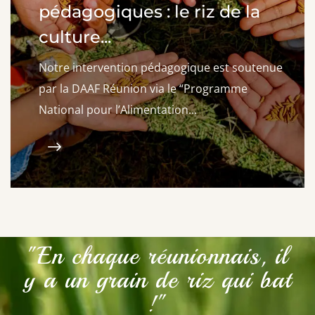
pédagogiques : le riz de la
culture...
Notre intervention pédagogique est soutenue
par la DAAF Réunion via le “Programme
National pour l’Alimentation...
"En chaque réunionnais, il
y a un grain de riz qui bat
!"