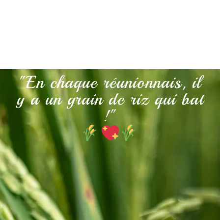
"En chaque réunionnais, il
y a un grain de riz qui bat
!"